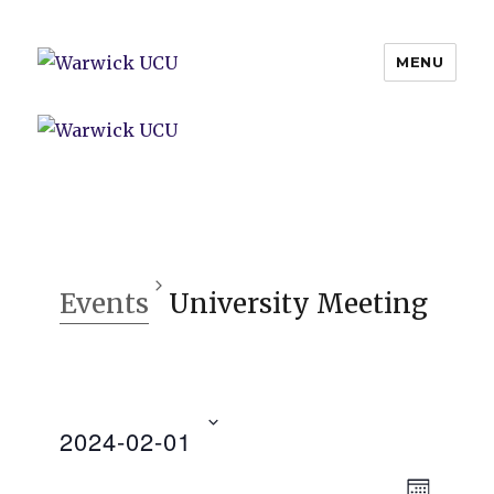
MENU
Warwick UCU
Events
University Meeting
2024-02-01
V
E
v
i